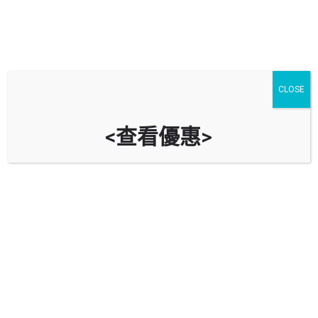
CLOSE
<查看優惠>
雅珊園停車場 Aster Court Car
Park
時租