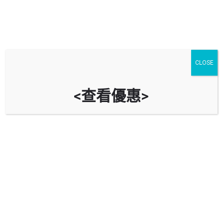
CLOSE
<查看優惠>
震宇汽車服務 CHEN YUE AUTO
SERVICE
新界沙田火炭桂地街14-18號華生工業大廈地下2號
立即致電
資料
評價
0
導航到車房
Bookmark
分享
回報