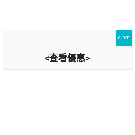
CLOSE
<查看優惠>
青衣商場停車場 Tsing Yi Shopping
Centre Car Park (青衣邨停車場
Tsing Yi Estate Car Park)