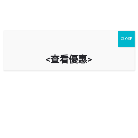
CLOSE
<查看優惠>
馬鞍山鞍駿街露天停車場
時租
$
15