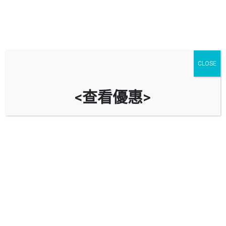
CLOSE
<查看優惠>
龍豐閣停車場 Lun Fung Court Car
Park
時租
立即致電