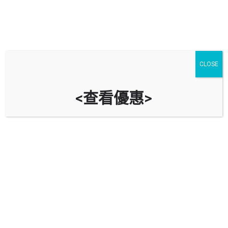
CLOSE
<查看優惠>
挑戰者汽車服務有限公司
Challenger Auto Services Limited
( 銅鑼灣 禮頓中心分店 )
香港銅鑼灣禮頓道77號禮頓中心停車場4樓
立即致電
資料
評價
0