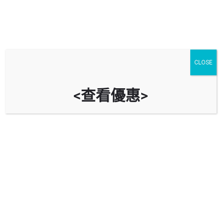
CLOSE
<查看優惠>
AutoBeauty - 專業汽車美容服務及
維修中心 ( 北角 )
北角七姊妹道206號地下
立即致電
資料
評價
0
導航到車房
Bookmark
分享
回報