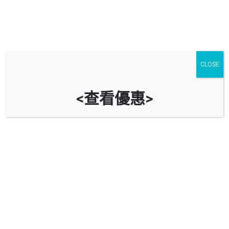
CLOSE
<查看優惠>
MICHAEL'S WORKSHOP LIMITED
香港北角油街11-13號地下
立即致電
資料
評價
0
導航到車房
Bookmark
分享
回報